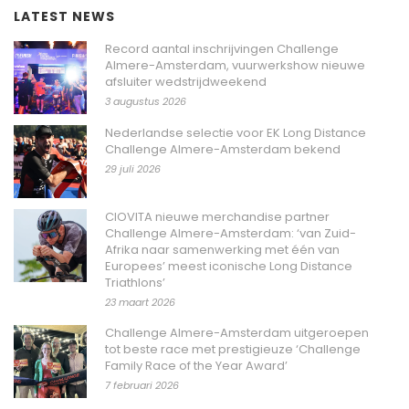
LATEST NEWS
Record aantal inschrijvingen Challenge
Almere-Amsterdam, vuurwerkshow nieuwe
afsluiter wedstrijdweekend
3 augustus 2026
Nederlandse selectie voor EK Long Distance
Challenge Almere-Amsterdam bekend
29 juli 2026
CIOVITA nieuwe merchandise partner
Challenge Almere-Amsterdam: ‘van Zuid-
Afrika naar samenwerking met één van
Europees’ meest iconische Long Distance
Triathlons’
23 maart 2026
Challenge Almere-Amsterdam uitgeroepen
tot beste race met prestigieuze ‘Challenge
Family Race of the Year Award’
7 februari 2026