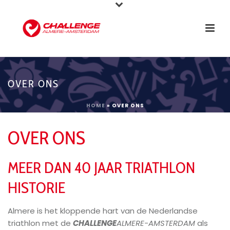
OVER ONS
HOME
»
OVER ONS
OVER ONS
MEER DAN 40 JAAR TRIATHLON
HISTORIE
Almere is het kloppende hart van de Nederlandse
triathlon met de
CHALLENGE
ALMERE-AMSTERDAM
als