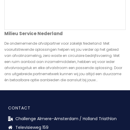
Milieu Service Nederland
De ondernemende afvalpartner voor zakelijk Nederland Met
vooruitstrevende oplossingen helpen wij jou verder op het gebied
van afvalinzameling, zero waste en circulaire bedrijfsvoering. Met
een ruim aanbod aan inzamelmiddelen, hebben wij voor ieder
afvalvraagstuk en elke afvalstroom een passende oplossing. Door
ons uitgebreide partnernetwerk kunnen wij jou altijd een duurzame
én betaalbare optie aanbieden die aansluit bij jouw…
CONTACT
Challenge Almere-Amsterdam / Holland Triathlon
Televisieweg 159