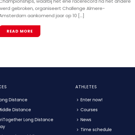
Championships, waarbij het ene racerecord na het andere
werd gebroken, organiseert Challenge Almere-
Amsterdam aankomend jaar op 10 [...]
READ MORE
CES
ATHLETES
ong Distance
Enter now!
iddle Distance
Courses
riTogether Long Distance
News
lay
Time schedule