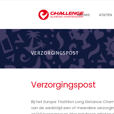
NIEUWS
ATLETEN
VERZORGINGSPOST
Verzorgingspost
Bij het Europe Triathlon Long Distance Champ
van de wedstrijd een of meerdere verzorgi
en/of loopparcours. Hier minderen atleten a