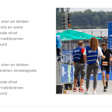
 eten en drinken
rank en water
oide afval
e marktkramen
oofd
 eten en drinken
ananen, sinaasappels,
oide afval
e marktkramen
oofd