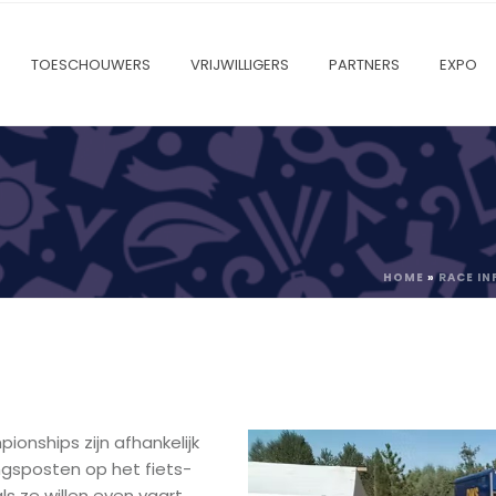
TOESCHOUWERS
VRIJWILLIGERS
PARTNERS
EXPO
HOME
»
RACE I
ionships zijn afhankelijk
ngsposten op het fiets-
ls ze willen even vaart